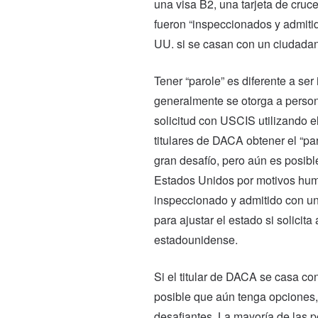
una visa B2, una tarjeta de cruce 
fueron “inspeccionados y admitid
UU. si se casan con un ciudada
Tener “parole” es diferente a ser
generalmente se otorga a person
solicitud con USCIS utilizando el 
titulares de DACA obtener el “par
gran desafío, pero aún es posible 
Estados Unidos por motivos huma
inspeccionado y admitido con una
para ajustar el estado si solicit
estadounidense.
Si el titular de DACA se casa co
posible que aún tenga opciones
desafiantes. La mayoría de las 