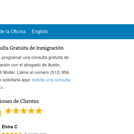
e la Oficina
English
ulta Gratuita de Inmigración
 programar una consulta gratuita de
ración con el abogado de Austin,
h Muller. Lláme al número (512) 856-
 solicitarla aqui:
solicite una consulta
ta
.
iones de Clientes
0
Elvira C
3 years ago
★★★★★