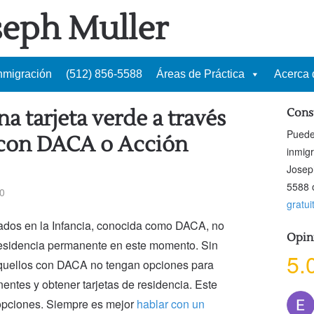
seph Muller
Inmigración
(512) 856-5588
Áreas de Práctica
Acerca d
 tarjeta verde a través
Cons
Puede
 con DACA o Acción
inmig
Josep
5588 o
20
gratui
gados en la Infancia, conocida como DACA, no
Opin
esidencia permanente en este momento. Sin
5.
aquellos con DACA no tengan opciones para
entes y obtener tarjetas de residencia. Este
 opciones. Siempre es mejor
hablar con un