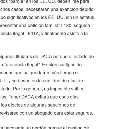
dos “parole” en los EE. UU. deben irse para
uchos casos, necesitarán una exención debido
o significativos en los EE. UU. sin un estatus
esentar una petición familiar I-130, seguida
ncia ilegal I-601A, y finalmente asistir a la
lgunos titulares de DACA porque el estado de
 “presencia ilegal”. Existen castigos de
personas que se quedaron más tiempo o
UU., y se basan en la cantidad de días de
lado. Por lo general, es imposible salir y
días. Tener DACA evitará que esos días
 los efectos de algunas sanciones de
revisarse con un abogado para estar seguros.
á necesaria un perdón porque el castigo de