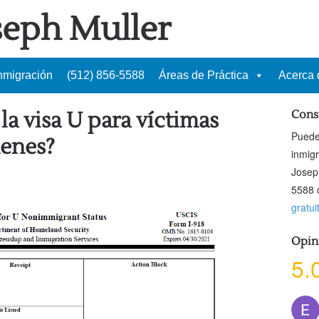
seph Muller
Inmigración
(512) 856-5588
Áreas de Práctica
Acerca d
a visa U para víctimas
Cons
Puede
menes?
inmig
Josep
5588 o
gratui
Opin
5.