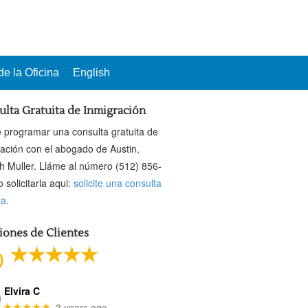
e la Oficina
English
ulta Gratuita de Inmigración
 programar una consulta gratuita de
ración con el abogado de Austin,
h Muller. Lláme al número (512) 856-
 solicitarla aqui:
solicite una consulta
ta
.
iones de Clientes
0
Elvira C
3 years ago
★★★★★