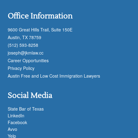
Office Information
9600 Great Hills Trail, Suite 150E
Austin, TX 78759
(512) 593-8258
joseph@jkmlaw.cc
Career Opportunities
Privacy Policy
Austin Free and Low Cost Immigration Lawyers
Social Media
State Bar of Texas
LinkedIn
Facebook
Avvo
Yelp